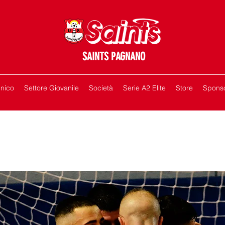
SAINTS PAGNANO
cnico
Settore Giovanile
Società
Serie A2 Elite
Store
Spons