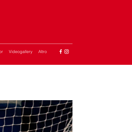
or
Videogallery
Altro